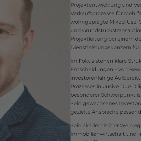
Projektentwicklung und Ver
Verkaufsprozesse für Mehr
wohngeprägte Mixed-Use-O
und Grundstückstransaktione
Projektleitung bei einem 
Dienstleistungskonzern fü
Im Fokus stehen klare Stru
Entscheidungen – von Bewe
investorenfähige Aufbereit
Prozesses inklusive Due Dil
besonderer Schwerpunkt ist
Sein gewachsenes Investor
gezielte Ansprache passen
Sein akademischer Werdega
Immobilienwirtschaft und 