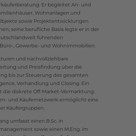
käuferberatung. Er begleitet An- und
familienhäuser, Wohnanlagen und
bjekte sowie Projektentwicklungen
n; seine berufliche Basis legte er in der
deutschlandweit führenden
r Büro-, Gewerbe- und Wohnimmobilien.
kturen und nachvollziehbare
rtung und Preisfindung über die
ung bis zur Steuerung des gesamten
igence, Verhandlung und Closing. Ein
 die diskrete Off-Market-Vermarktung:
en- und Käufernetzwerk ermöglicht eine
der Käufergruppen.
ng umfasst einen B.Sc. in
-management sowie einen M.Eng. im