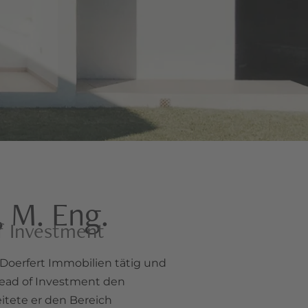
, M. Eng.
of Investment
i Doerfert Immobilien tätig und
Head of Investment den
itete er den Bereich