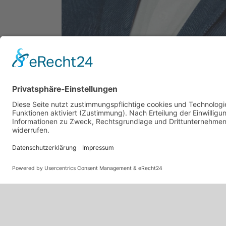
Doerfert Immobilien GmbH
Mittelweg 167
20148 Hamburg
+49 40 572 489 52