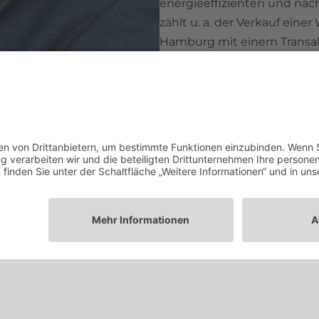
energieeffizienten und nac
zählt u. a. der Verkauf ein
Hamburg mit einem Transak
JETZT KONTAKT AUFNEHMEN