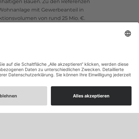
hhaltigen Bauen. Zu den Referenzen
er Wohnanlage mit Gewerbeanteil in
tionsvolumen von rund 25 Mio. €.
DE
Neubauprojekte
Immobilien
Impressum
Datenschutz