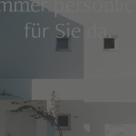
Immer persönlic
n
Immobilien
Neubauprojekte
Investment
für Sie da.