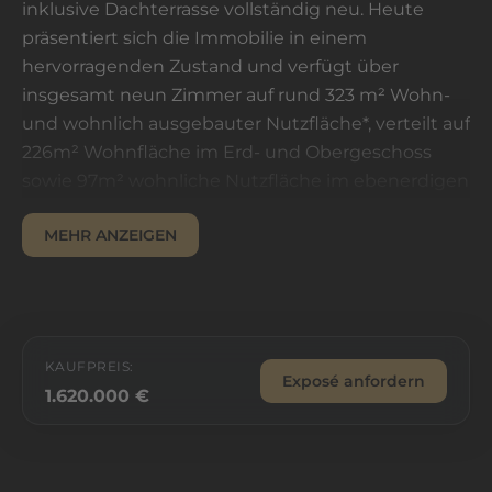
inklusive Dachterrasse vollständig neu. Heute
präsentiert sich die Immobilie in einem
hervorragenden Zustand und verfügt über
insgesamt neun Zimmer auf rund 323 m² Wohn-
und wohnlich ausgebauter Nutzfläche*, verteilt auf
226m² Wohnfläche im Erd- und Obergeschoss
sowie 97m² wohnliche Nutzfläche im ebenerdigen
Untergeschoss mit Sauna, Sportbereich,
MEHR ANZEIGEN
Kaminzimmer, Pantry und Vollbad. Vier
Schlafzimmer, zwei moderne Badezimmer, ein
Gäste-WC sowie eine offene, hochwertige
Einbauküche schaffen ideale Voraussetzungen für
anspruchsvolles Wohnen.
KAUFPREIS:
Exposé anfordern
Besondere Highlights sind die großzügige
1.620.000 €
Dachterrasse mit traumhaftem Ausblick, die
hauseigene Sauna sowie das liebevoll angelegte
Grundstück mit Gartenlandschaft. Neben einer