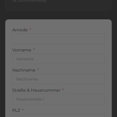
39, 20095 Hamburg
Abgerundet wird das Angebot durch eine
moderne digitale Infrastruktur mit
Netzwerkanschlüssen in sämtlichen Wohnräumen
sowie einem Kabelanschluss mit bis zu 1.000
Anrede
Mbit/s; ein Glasfaseranschluss liegt bereits im
Keller. Hochwertige Meranti-Holzfenster
unterstreichen den gehobenen Qualitätsanspruch
Vorname
der Immobilie und fügen sich harmonisch in das
architektonische Gesamtbild ein. Die ruhige
Sackgassenlage ohne Durchgangsverkehr
Nachname
gewährleistet ein hohes Maß an Privatsphäre und
Wohnqualität. Zusätzliche ca. 23 m² Nutzfläche mit
Heizungs-, Wasch- und Werkraum im
Straße & Hausnummer
Untergeschoss bieten wertvolle
Erweiterungsmöglichkeiten. Eine Villa, die durch
ihre außergewöhnliche Lage, die hochwertige
PLZ
Ausstattung und das einmalige Grundstück