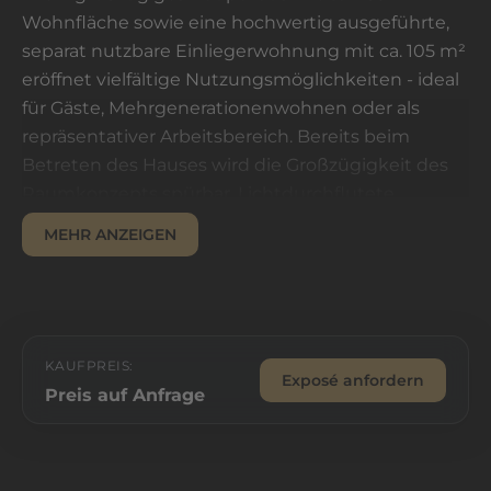
Wohnfläche sowie eine hochwertig ausgeführte,
separat nutzbare Einliegerwohnung mit ca. 105 m²
eröffnet vielfältige Nutzungsmöglichkeiten - ideal
für Gäste, Mehrgenerationenwohnen oder als
repräsentativer Arbeitsbereich. Bereits beim
Betreten des Hauses wird die Großzügigkeit des
Raumkonzepts spürbar. Lichtdurchflutete
Wohnbereiche, großflächige Fenster mit
MEHR ANZEIGEN
Blickachsen zur Eckernförder Bucht sowie die
fließende Verbindung von Innen- und
Außenräumen prägen das Wohngefühl. Zwei
offene Einbauküchen mit hochwertigen Miele-
Geräten fügen sich harmonisch in das
KAUFPREIS:
Exposé anfordern
architektonische Gesamtkonzept ein. Drei stilvolle
Preis auf Anfrage
Badezimmer sowie ein zusätzliches Gäste-WC
bieten hohen Komfort. Ergänzt wird das
Raumangebot durch mehrere Schlafzimmer, ein