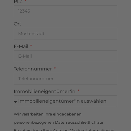
während der große Piraten-Spielplatz Raum für
PLZ
Abenteuer und Bewegung schafft.
Darüber hinaus zeichnet sich Göhren-Lebbin
Ort
durch ein breit gefächertes touristisches Angebot
aus. Die umliegende Natur lädt zu ausgedehnten
Wanderungen und Fahrradtouren durch die
E-Mail
Seenlandschaft ein. Zahlreiche
Wassersportmöglichkeiten – von Segeln über
Stand-up-Paddling bis hin zu Bootsfahrten –
Telefonnummer
bieten aktive Erlebnisse auf und am Wasser.
Gleichzeitig ermöglicht die ruhige, weitläufige
Umgebung einen naturnahen Rückzugsort fernab
Immobilieneigentümer*in
des Alltags.
Insgesamt bietet Göhren-Lebbin eine
Wir verarbeiten Ihre eingegebenen
ausgewogene Mischung aus hochwertiger
Infrastruktur, vielfältigen Freizeitmöglichkeiten
personenbezogenen Daten ausschließlich zur
und naturnaher Erholung – ein Standort, der
Beantwortung Ihrer Anfrage. Weitere Informationen