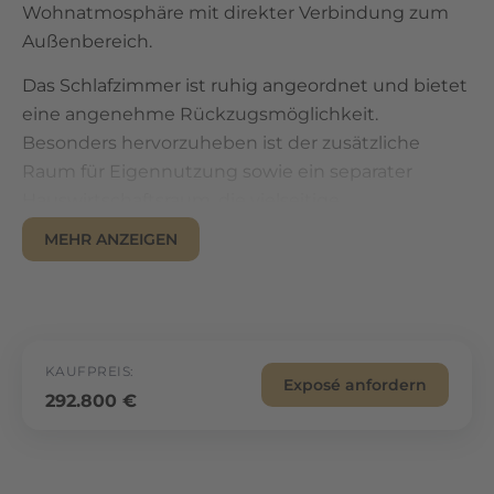
Wohnatmosphäre mit direkter Verbindung zum
Außenbereich.
Das Schlafzimmer ist ruhig angeordnet und bietet
eine angenehme Rückzugsmöglichkeit.
Besonders hervorzuheben ist der zusätzliche
Raum für Eigennutzung sowie ein separater
Hauswirtschaftsraum, die vielseitige
Nutzungsmöglichkeiten schaffen und die
MEHR ANZEIGEN
Alltagstauglichkeit deutlich verbessern.
Die Kombination aus effizienter Wohnfläche,
zusätzlichem Stauraum und direktem
Terrassenzugang macht diese Einheit zu einer
KAUFPREIS:
Exposé anfordern
attraktiven Lösung für Eigennutzer und
292.800 €
Kapitalanleger gleichermaßen.
Lage