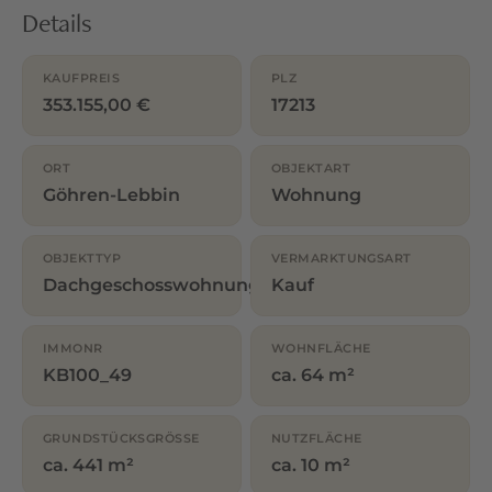
Details
KAUFPREIS
PLZ
353.155,00 €
17213
ORT
OBJEKTART
Göhren-Lebbin
Wohnung
OBJEKTTYP
VERMARKTUNGSART
Dachgeschosswohnung
Kauf
IMMONR
WOHNFLÄCHE
KB100_49
ca. 64 m²
GRUNDSTÜCKSGRÖSSE
NUTZFLÄCHE
ca. 441 m²
ca. 10 m²