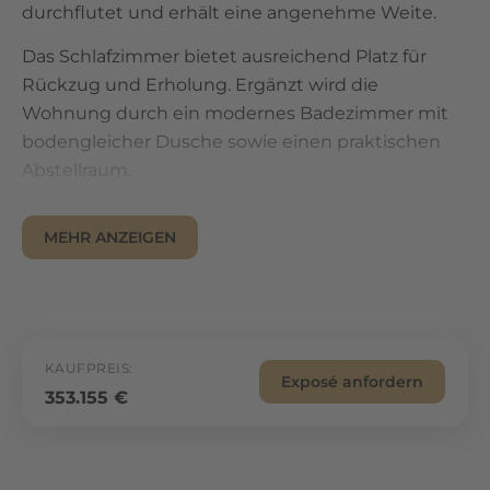
durchflutet und erhält eine angenehme Weite.
Das Schlafzimmer bietet ausreichend Platz für
Rückzug und Erholung. Ergänzt wird die
Wohnung durch ein modernes Badezimmer mit
bodengleicher Dusche sowie einen praktischen
Abstellraum.
Der Balkon erweitert den Wohnraum nach außen
MEHR ANZEIGEN
und schafft eine attraktive Verbindung zwischen
Innen- und Außenbereich. Die Kombination aus
klarer Architektur, effizientem Grundriss und
hochwertiger Ausstattung macht diese Einheit
sowohl für Eigennutzer als auch für die
KAUFPREIS:
Exposé anfordern
Ferienvermietung besonders interessant.
353.155 €
Lage
Göhren-Lebbin liegt im Herzen der