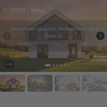
Fleesensee-Quartier: Wohneinheit 49 |
Haus 22
Dachgeschosswohnung in Göhren-Lebbin
1
/ 11