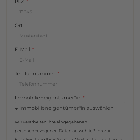
Abenteuer und Bewegung schafft.
PLZ
Darüber hinaus zeichnet sich Göhren-Lebbin
durch ein breit gefächertes touristisches Angebot
Ort
aus. Die umliegende Natur lädt zu ausgedehnten
Wanderungen und Fahrradtouren durch die
Seenlandschaft ein. Zahlreiche
E-Mail
Wassersportmöglichkeiten – von Segeln über
Stand-up-Paddling bis hin zu Bootsfahrten –
bieten aktive Erlebnisse auf und am Wasser.
Telefonnummer
Gleichzeitig ermöglicht die ruhige, weitläufige
Umgebung einen naturnahen Rückzugsort fernab
des Alltags.
Immobilieneigentümer*in
Insgesamt bietet Göhren-Lebbin eine
ausgewogene Mischung aus hochwertiger
Wir verarbeiten Ihre eingegebenen
Infrastruktur, vielfältigen Freizeitmöglichkeiten
und naturnaher Erholung – ein Standort, der
personenbezogenen Daten ausschließlich zur
sowohl für den Eigenbedarf als auch als
Beantwortung Ihrer Anfrage. Weitere Informationen