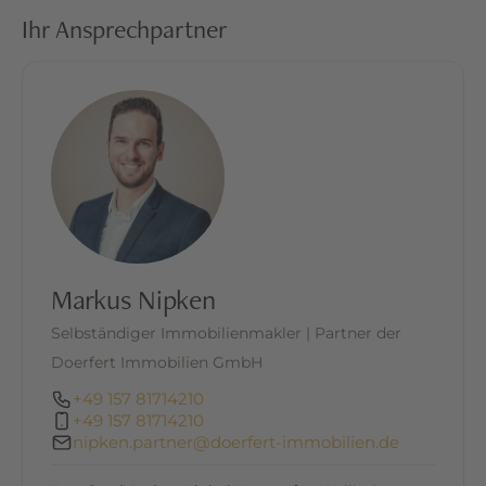
Mecklenburgischen Seenplatte und zählt zu den
Ihr Ansprechpartner
etabliertesten und zugleich exklusivsten Ferien-
und Freizeitdestinationen Norddeutschlands.
Eingebettet in eine weitläufige, naturbelassene
Landschaft aus Wäldern, Wiesen und glasklaren
Seen vereint der Standort auf besondere Weise
Ruhe, Erholung und ein hochwertiges
Freizeitangebot – eine Kombination, die sowohl
Eigennutzer als auch Feriengäste nachhaltig
begeistert.
Markus Nipken
Ein zentrales Highlight der Region ist die
Selbständiger Immobilienmakler | Partner der
erstklassige Golfanlage rund um den Golfclub
Doerfert Immobilien GmbH
Fleesensee, der mit mehreren
abwechslungsreichen Plätzen und einem
+49 157 81714210
+49 157 81714210
ganzjährig attraktiven Spielbetrieb zu den
nipken.partner@doerfert-immobilien.de
führenden Golfdestinationen Deutschlands zählt.
Ergänzt wird dieses exklusive Angebot durch das