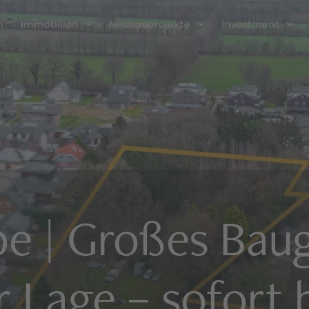
n
Immobilien
Neubauprojekte
Investment
e | Großes Bau
er Lage – sofort