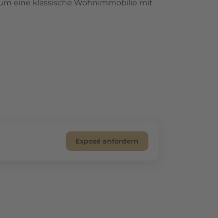
i um eine klassische Wohnimmobilie mit
Exposé anfordern
glichkeit mit einer langfristigen