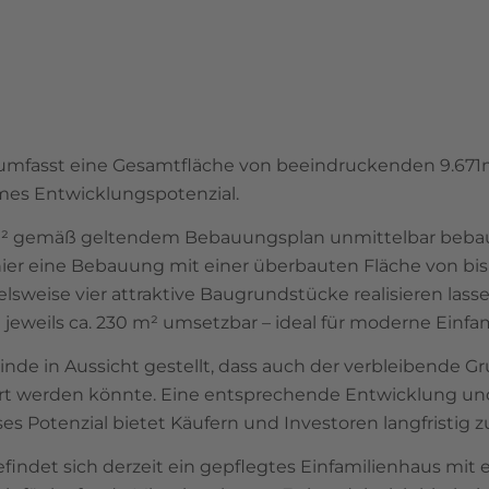
mfasst eine Gesamtfläche von beeindruckenden 9.671m²
es Entwicklungspotenzial.
00 m² gemäß geltendem Bebauungsplan unmittelbar bebaub
hier eine Bebauung mit einer überbauten Fläche von bis 
ielsweise vier attraktive Baugrundstücke realisieren lass
eweils ca. 230 m² umsetzbar – ideal für moderne Einfam
de in Aussicht gestellt, dass auch der verbleibende Gr
hrt werden könnte. Eine entsprechende Entwicklung u
Potenzial bietet Käufern und Investoren langfristig zu
indet sich derzeit ein gepflegtes Einfamilienhaus mit 