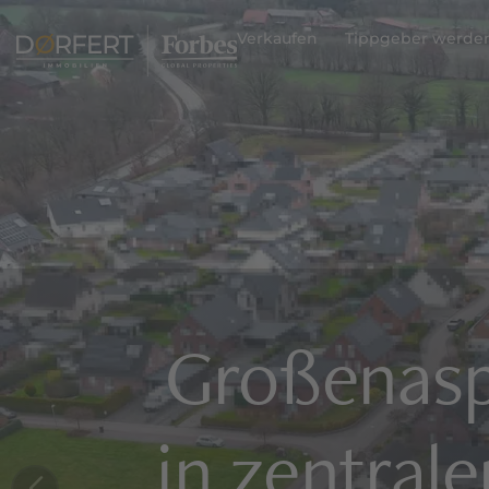
Verkaufen
Tippgeber werde
Großenasp
in zentral