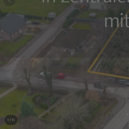
mi
1
/ 11