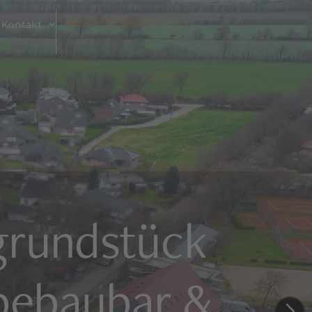
+49 40 572 489 52
Kontakt
grundstück
 bebaubar &