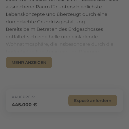
ausreichend Raum für unterschiedlichste
Lebenskonzepte und überzeugt durch eine
durchdachte Grundrissgestaltung.
Bereits beim Betreten des Erdgeschosses
entfaltet sich eine helle und einladende
Wohnatmosphäre, die insbesondere durch die
bodentiefen Fenster in einigen Räumen
unterstrichen wird. Der großzügige Wohnbereich
MEHR ANZEIGEN
mit seinem klassischen Kamin bildet dabei das
Herzstück des Hauses, während die angrenzende
Küche funktional in das Raumgefüge integriert ist.
Eine besondere Wohnqualität entsteht durch den
Wintergarten, der den Innen- und Außenbereich
KAUFPREIS:
Exposé anfordern
auf elegante Weise miteinander verbindet und zu
445.000 €
jeder Jahreszeit einen stimmungsvollen Blick in
den Garten ermöglicht. Von hier aus gelangen Sie
auf die Terrasse, die fließend in den grün