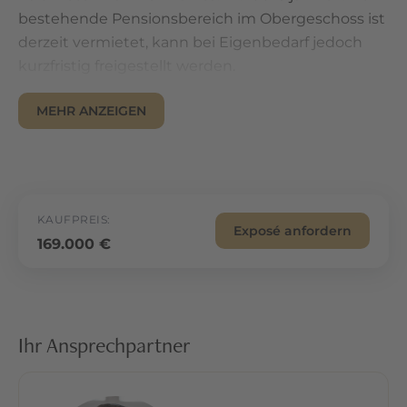
bestehende Pensionsbereich im Obergeschoss ist
derzeit vermietet, kann bei Eigenbedarf jedoch
kurzfristig freigestellt werden.
Das Herzstück der Immobilie bildet die vollständig
MEHR ANZEIGEN
eingerichtete Gaststätte mit ca. 185 m² Fläche und
rund 70 Sitzplätzen. Direkt angrenzend befindet
sich ein großzügiger Veranstaltungssaal mit ca.
200 m² und Platz für etwa 200 Gäste. Die
komplette Bestuhlung ist bereits vorhanden.
KAUFPREIS:
Exposé anfordern
Damit eignet sich die Immobilie hervorragend für
169.000 €
gastronomische Konzepte, Veranstaltungen,
Feiern oder kulturelle Nutzungen.
In den vergangenen Jahren wurden
Ihr Ansprechpartner
umfangreiche Modernisierungen vorgenommen.
Der Hallenboden wurde fachgerecht geschliffen
und geölt, die Fenster im Saalbereich erneuert