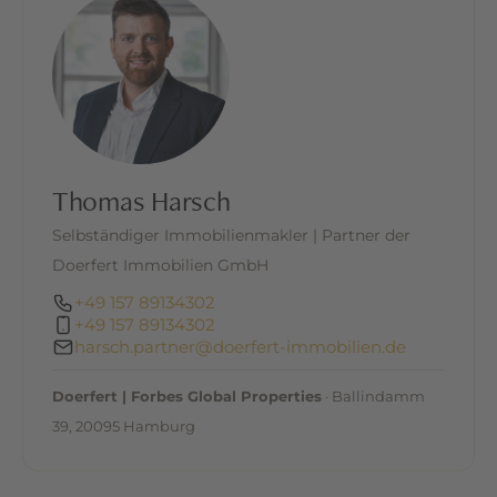
sowie der Bühnenboden modernisiert. Zusätzlich
wurden die WG-Zimmer und die Halle frisch
gestrichen. Ein erkennbarer Instandsetzungsstau
besteht nicht.
Das Obergeschoss verfügt über ca. 140 m²
Wohnfläche mit insgesamt sechs Schlafräumen,
Thomas Harsch
drei Bädern sowie einer großzügigen Wohnküche.
Die Raumaufteilung ermöglicht eine flexible
Selbständiger Immobilienmakler | Partner der
Nutzung als Pension, Monteurunterkunft, WG-
Doerfert Immobilien GmbH
Konzept oder großzügige Betreiberwohnung.
+49 157 89134302
+49 157 89134302
Das Objekt ist teilunterkellert und wird über eine
harsch.partner@doerfert-immobilien.de
Gaszentralheizung beheizt. Im Außenbereich
stehen eine Garage, ein Carport sowie zwei
Doerfert | Forbes Global Properties
· Ballindamm
befestigte PKW-Stellplätze direkt am Haus zur
39, 20095 Hamburg
Verfügung. Weitere Stellflächen können
problemlos geschaffen werden. Besonders