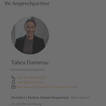
Ihr Ansprechpartner
schnelle Alltagsroutinen als auch Raum für
entspannte Auszeiten. Das Bad fügt sich
harmonisch in das durchdachte Gesamtkonzept
der Wohnung ein und rundet das Raumangebot
stimmig ab.
Dank des praktischen Grundrisses eignet sich die
Wohnung ideal für Singles, Paare oder auch eine
Wohngemeinschaft.
Lage
Tabea Damerau
Immobilienmaklerin
Die angebotene Hochparterre-Wohnung befindet
sich in hervorragender Lage im beliebten
+49 40 57248952
+49 151 11049234
Hamburger Stadtteil Winterhude, einer der
damerau@doerfert-immobilien.de
begehrtesten Wohngegenden der Hansestadt.
Das Viertel überzeugt durch seine grünen Oasen,
Doerfert | Forbes Global Properties
· Ballindamm
die Nähe zu Stadtpark und Außenalster, sowie
39, 20095 Hamburg