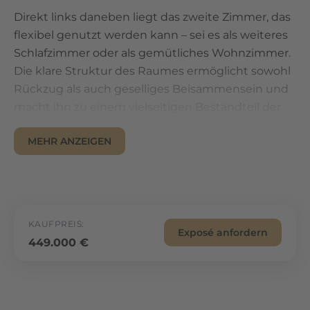
Direkt links daneben liegt das zweite Zimmer, das
flexibel genutzt werden kann – sei es als weiteres
Schlafzimmer oder als gemütliches Wohnzimmer.
Die klare Struktur des Raumes ermöglicht sowohl
Rückzug als auch geselliges Beisammensein und
macht ihn zu einem vielseitigen Bestandteil der
Wohnung.
MEHR ANZEIGEN
Folgt man dem Rundgang weiter, gelangt man in
die einladende, voll ausgestattete Einbauküche
mit Spülmaschine, die zum Kochen und Verweilen
einlädt. Hier ist ausreichend Platz für gemeinsame
Kochabende und alltäglichen Komfort.
KAUFPREIS:
Exposé anfordern
449.000 €
Der letzte Raum, links beim Betreten der
Wohnung gelegen, ist das moderne Badezimmer.
Es ist mit einer kombinierten Dusch-Badewanne
ausgestattet und bietet damit sowohl Komfort für