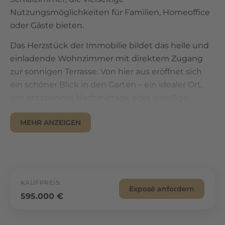
Nutzungsmöglichkeiten für Familien, Homeoffice
oder Gäste bieten.
Das Herzstück der Immobilie bildet das helle und
einladende Wohnzimmer mit direktem Zugang
zur sonnigen Terrasse. Von hier aus eröffnet sich
ein schöner Blick in den Garten – ein idealer Ort,
um entspannte Nachmittage oder gesellige
Abende zu verbringen. Für zusätzlichen Komfort
MEHR ANZEIGEN
sorgt eine elektrische Markise, die an warmen
Tagen angenehmen Schatten spendet. Ein kleiner
Geräteschuppen im Garten bietet praktischen
Stauraum für Gartenutensilien.
Die funktionale Einbauküche befindet sich in
KAUFPREIS:
Exposé anfordern
unmittelbarer Nähe zum Wohnbereich und bietet
595.000 €
ausreichend Arbeitsfläche sowie Stauraum –
perfekt für gemeinsames Kochen und den Alltag.