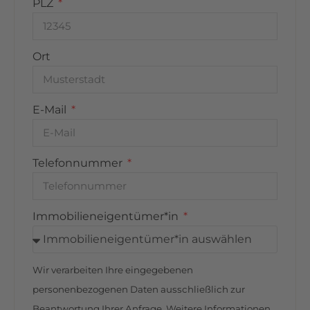
PLZ
gesagt dem lebendigen und zugleich naturnahen
Stadtteil Lohbrügge im Südosten Hamburgs. Die
Umgebung überzeugt durch eine gelungene
Ort
Kombination aus urbanem Komfort und
vielfältigen Erholungsmöglichkeiten im Grünen.
E-Mail
Nur wenige Minuten entfernt laden die
weitläufigen Naturlandschaften der Boberger
Niederung, die Boberger Dünen sowie der
Telefonnummer
idyllische Boberger See zu Spaziergängen,
Radtouren und entspannten Stunden in der
Natur ein. Diese besonderen Ausflugsziele sind in
Immobilieneigentümer*in
ca. 5 bis 10 Minuten mit dem Auto erreichbar und
bieten einen hohen Freizeitwert direkt vor der
Haustür.
Wir verarbeiten Ihre eingegebenen
Auch die Infrastruktur lässt keine Wünsche offen:
personenbezogenen Daten ausschließlich zur
Ein Edeka-Supermarkt ist bequem in etwa 5
Beantwortung Ihrer Anfrage. Weitere Informationen